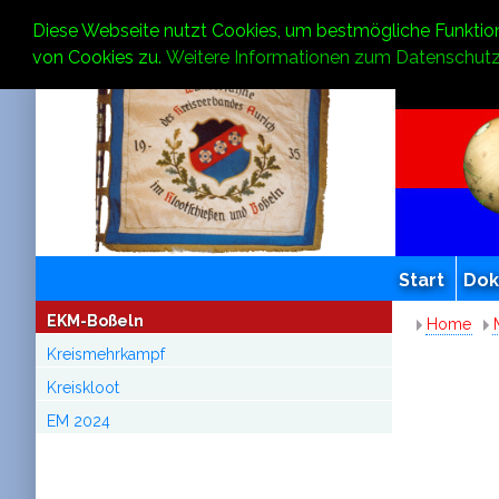
Diese Webseite nutzt Cookies, um bestmögliche Funktion
von Cookies zu.
Weitere Informationen zum Datenschutz
Start
Do
EKM-Boßeln
Home
Kreismehrkampf
Kreiskloot
EM 2024