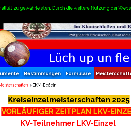
alität zu gewährleisten. Durch die weitere Nutzung der Web
.
kumente
Bestimmungen
Formulare
Meisterschaft
Meisterschaften
EKM-Boßeln
Kreiseinzelmeisterschaften 2025
VORLÄUFIGER ZEITPLAN LKV-EINZ
KV-Teilnehmer LKV-Einzel