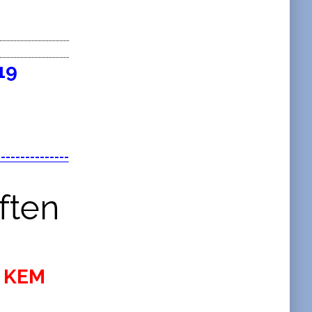
19
---------------
ften
e KEM