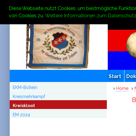
Diese Webseite nutzt Cookies, um bestmögliche Funktion
von Cookies zu.
Weitere Informationen zum Datenschutz
Start
Do
EKM-Boßeln
Home
Kreismehrkampf
B
Kreiskloot
EM 2024